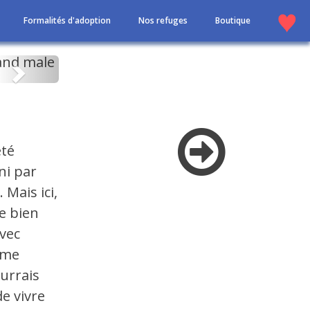
Formalités d'adoption
Nos refuges
Boutique
Suivant
été
ni par
Mais ici,
me bien
avec
 me
ourrais
de vivre