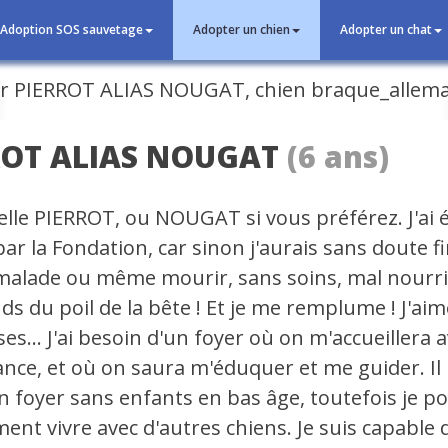
Adoption SOS sauvetage
Adopter un chien
Adopter un chat
cédent
ROT ALIAS NOUGAT
(6 ans)
elle PIERROT, ou NOUGAT si vous préférez. J'ai 
 par la Fondation, car sinon j'aurais sans doute fi
alade ou même mourir, sans soins, mal nourri. 
ds du poil de la bête ! Et je me remplume ! J'ai
ses... J'ai besoin d'un foyer où on m'accueillera 
lance, et où on saura m'éduquer et me guider. Il
n foyer sans enfants en bas âge, toutefois je p
ent vivre avec d'autres chiens. Je suis capable 