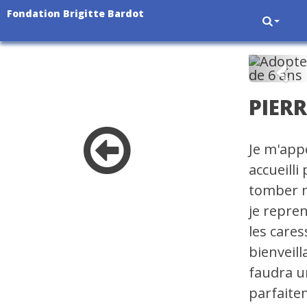
Fondation Brigitte Bardot
Pré
PIER
Je m'app
accueilli
tomber m
je repren
les cares
bienveil
faudra u
parfaitem