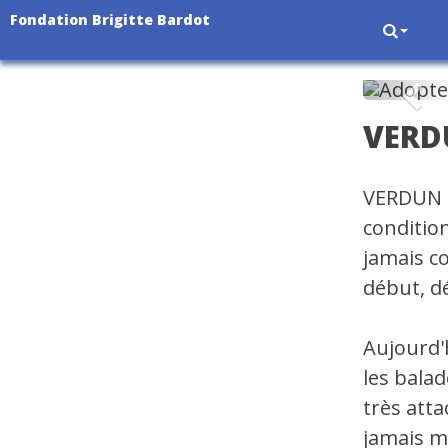
Fondation Brigitte Bardot
Pré
VERD
VERDUN es
conditio
jamais co
début, d
Aujourd'h
les balad
très atta
jamais m