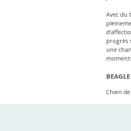
Avec du t
pleineme
d'affecti
progrès s
une chanc
moments
BEAGLE
Chien de 