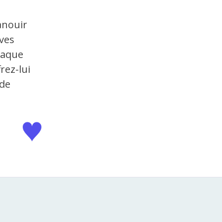
anouir
uves
chaque
rez-lui
 de