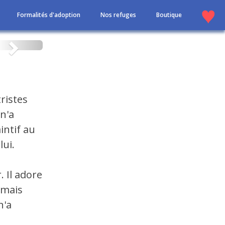
Formalités d'adoption
Nos refuges
Boutique
Suivant
ristes
n'a
aintif au
ui.
. Il adore
 mais
n'a