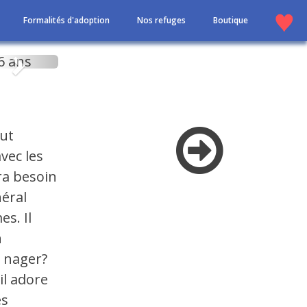
Formalités d'adoption
Nos refuges
Boutique
Suivant
eut
vec les
ura besoin
néral
s. Il
n
r nager?
il adore
ès