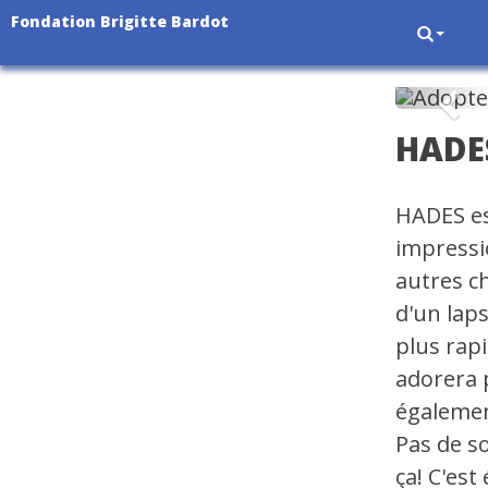
Fondation Brigitte Bardot
Pré
HADE
HADES es
impressi
autres ch
d'un lap
plus rap
adorera 
égalemen
Pas de s
ça! C'est