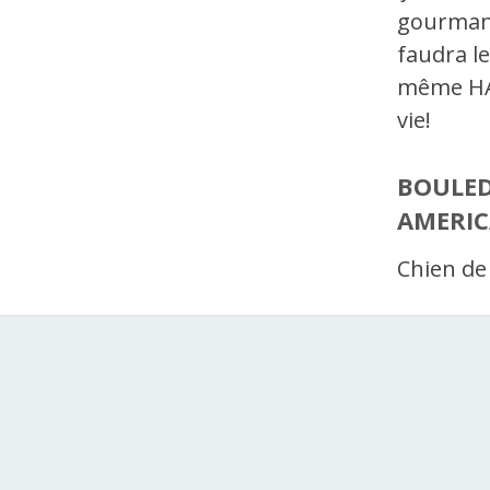
gourmand,
faudra le
même HAD
vie!
BOULE
AMERIC
Chien de 