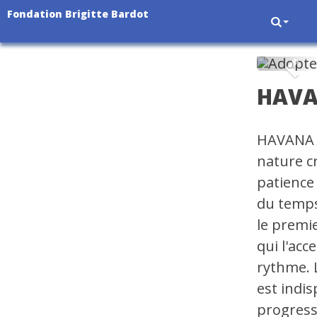
Fondation Brigitte Bardot
Pré
HAV
HAVANA e
nature c
patience 
du temps
le premie
qui l'acc
rythme. 
est indi
progress