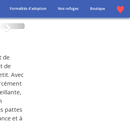
Formalités d'adoption
Nos refuges
Boutique
Suivant
t de
t de
tit. Avec
orcément
eillante,
n
es pattes
nce et à