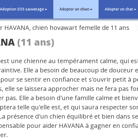
Adoption SOS sauvetage
Adopter un chien
Adopter un chat
cédent
ANA
(11 ans)
st une chienne au tempérament calme, qui es
raintive. Elle a besoin de beaucoup de douceur e
pour se sentir en confiance et s'ouvrir petit à pe
, elle se laissera approcher mais ne fera pas f
r pas. Elle a besoin d'une famille calme et bienv
eptera telle qu'elle est, et qui saura respecter so
La présence d'un chien équilibré et bien dans s
spensable pour aider HAVANA à gagner en confia
er.