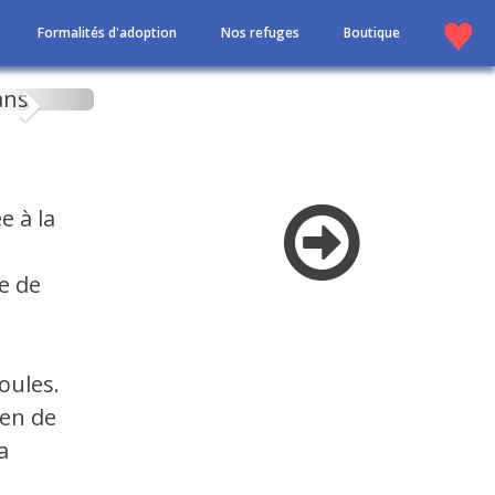
Formalités d'adoption
Nos refuges
Boutique
Suivant
e à la
e de
oules.
ien de
a