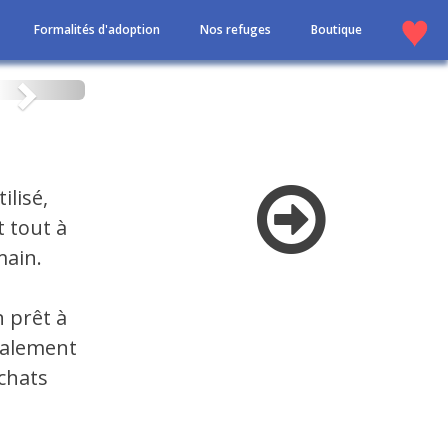
Formalités d'adoption
Nos refuges
Boutique
Suivant
lisé,
t tout à
main.
 prêt à
également
 chats