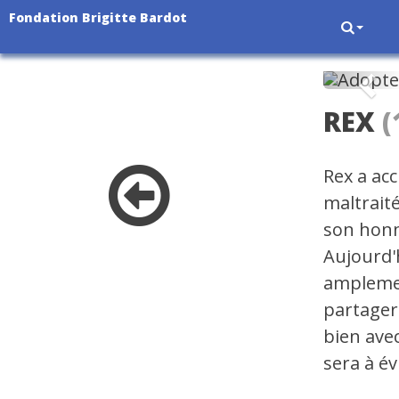
Fondation Brigitte Bardot
Pré
REX
(
Rex a ac
maltraité
son honn
Aujourd'h
amplemen
partager 
bien ave
sera à év