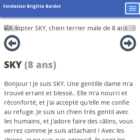
Fondation Brigitte Bardot
To
na
Précédent
Suiv
SKY
(8 ans)
Bonjour ! Je suis SKY. Une gentille dame m'a
trouvé errant et blessé.. Elle m'a nourri et
réconforté, et j'ai accepté qu'elle me confie
au refuge. Je suis un chien très gentil avec
les humains, et j'adore faire des câlins, vous
verrez comme je suis attachant ! Avec les
chiens, je ne suis pas agressif, ils sont les