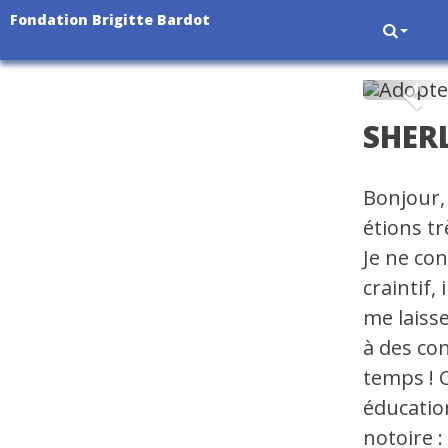
Fondation Brigitte Bardot
Pré
SHER
Bonjour,
étions t
Je ne con
craintif,
me laiss
à des con
temps ! C
éducatio
notoire 