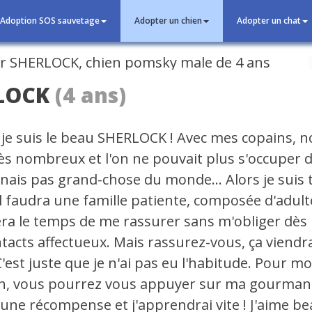
Adoption SOS sauvetage
Adopter un chien
Adopter un chat
cédent
LOCK
(4 ans)
 je suis le beau SHERLOCK ! Avec mes copains, 
rès nombreux et l'on ne pouvait plus s'occuper 
nais pas grand-chose du monde... Alors je suis 
 il faudra une famille patiente, composée d'adult
era le temps de me rassurer sans m'obliger dès 
tacts affectueux. Mais rassurez-vous, ça viendra
'est juste que je n'ai pas eu l'habitude. Pour m
n, vous pourrez vous appuyer sur ma gourman
: une récompense et j'apprendrai vite ! J'aime 