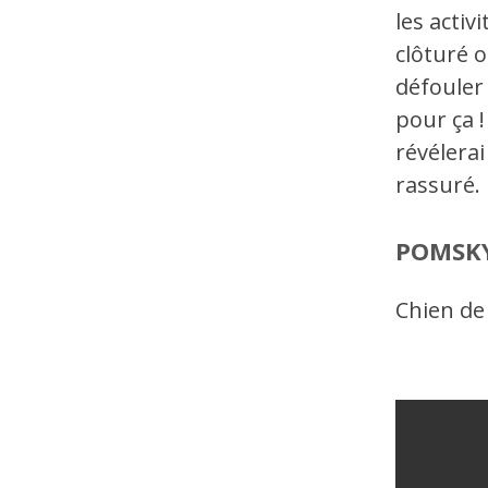
les activ
clôturé o
défouler 
pour ça !
révélerai
rassuré.
POMSK
Chien de