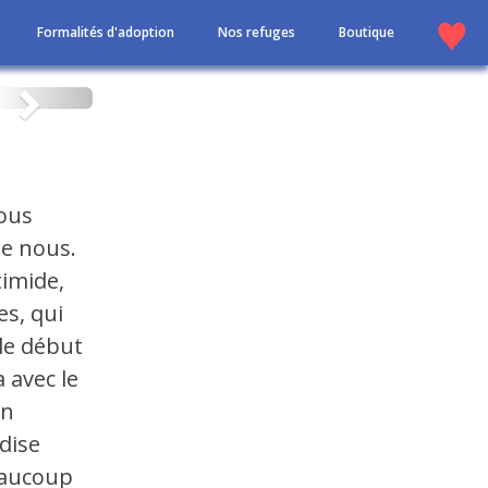
Formalités d'adoption
Nos refuges
Boutique
Suivant
nous
de nous.
timide,
es, qui
le début
 avec le
on
dise
beaucoup