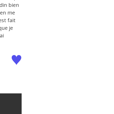
rdin bien
bien me
st fait
que je
ai