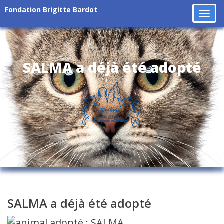
Fondation Brigitte Bardot
Tog
navi
SALMA a déjà été adopté
SALMA a déjà été adopté