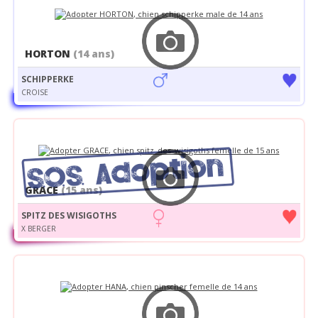
HORTON
(14 ans)
SCHIPPERKE
CROISE
GRACE
(15 ans)
SPITZ DES WISIGOTHS
X BERGER