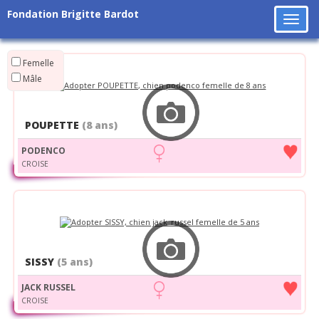
Fondation Brigitte Bardot
Tog
navi
Femelle
Mâle
POUPETTE
(8 ans)
PODENCO
CROISE
SISSY
(5 ans)
JACK RUSSEL
CROISE