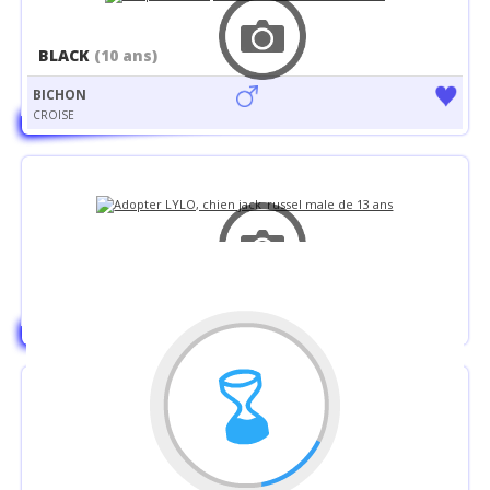
BLACK
(10 ans)
BICHON
CROISE
LYLO
(13 ans)
JACK RUSSEL
CROISE
SNOW
(1 an)