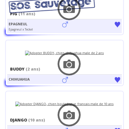
PIG
(11 ans)
EPAGNEUL
Epagneul x Teckel
BUDDY
(2 ans)
CHIHUAHUA
DJANGO
(10 ans)