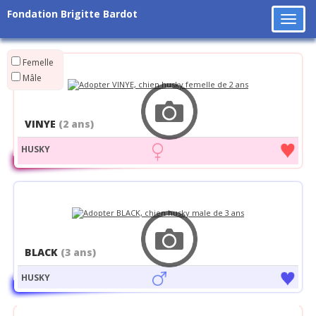
Fondation Brigitte Bardot
Tog
navi
Femelle
Mâle
VINYE
(2 ans)
HUSKY
BLACK
(3 ans)
HUSKY