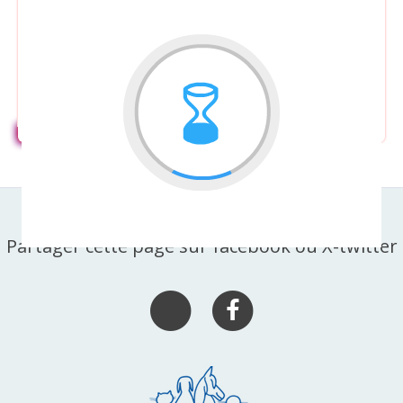
KIARA
(9 ans)
HUSKY
X POMSKY
Partager cette page sur facebook ou X-twitter