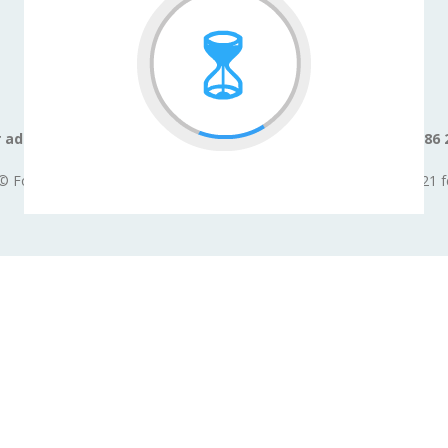
 adopter un animal contactez le service adoption au 01 34 86 
adoptions@fondationbrigittebardot.fr
© Fondation Brigitte Bardot, reconnue d'utilité publique depuis le 21 f