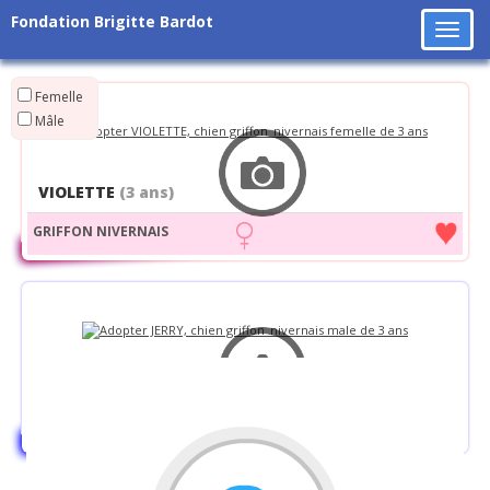
Fondation Brigitte Bardot
Tog
navi
Femelle
Mâle
VIOLETTE
(3 ans)
GRIFFON NIVERNAIS
JERRY
(3 ans)
GRIFFON NIVERNAIS