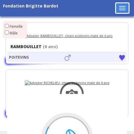
Fondation Brigitte Bardot
Tog
navi
Femelle
Mâle
RAMBOUILLET
(6 ans)
POITEVINS
RICHELIEU
(6 ans)
POITEVINS