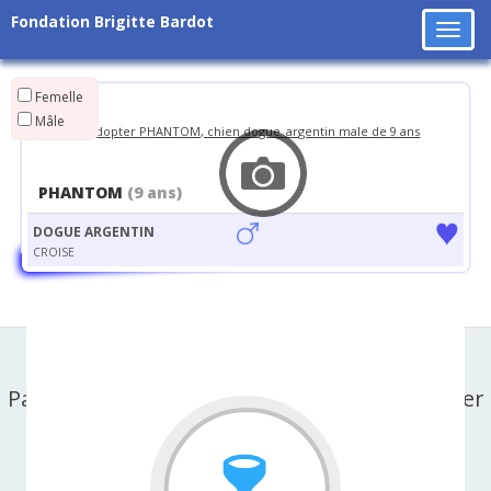
Fondation Brigitte Bardot
Tog
navi
Femelle
Mâle
PHANTOM
(9 ans)
DOGUE ARGENTIN
CROISE
Partager cette page sur facebook ou X-twitter