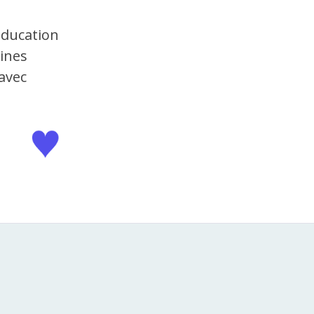
éducation
aines
 avec