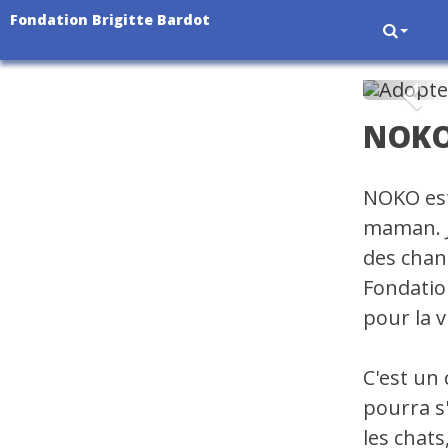
Fondation Brigitte Bardot
Pré
NOK
NOKO est
maman. J
des chang
Fondatio
pour la v
C'est un 
pourra s
les chats,