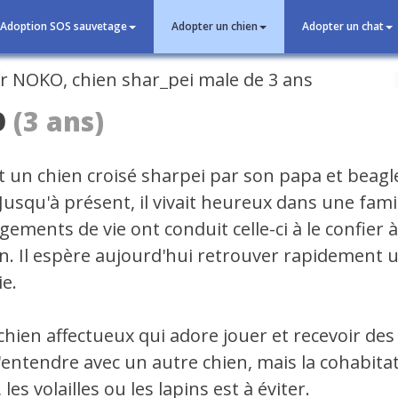
Adoption SOS sauvetage
Adopter un chien
Adopter un chat
cédent
O
(3 ans)
 un chien croisé sharpei par son papa et beagl
usqu'à présent, il vivait heureux dans une famil
ements de vie ont conduit celle-ci à le confier à
n. Il espère aujourd'hui retrouver rapidement 
ie.
chien affectueux qui adore jouer et recevoir des c
'entendre avec un autre chien, mais la cohabita
 les volailles ou les lapins est à éviter.