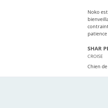
Noko est
bienveill
contraint
patience
SHAR P
CROISE
Chien de