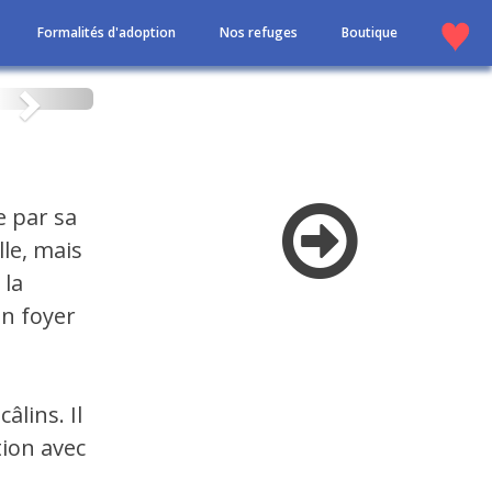
Formalités d'adoption
Nos refuges
Boutique
Suivant
e par sa
le, mais
 la
un foyer
âlins. Il
tion avec