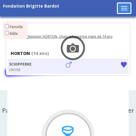
Fondation Brigitte Bardot
Tog
navi
Femelle
Mâle
HORTON
(14 ans)
SCHIPPERKE
CROISE
Partager cette page sur facebook ou X-twitter