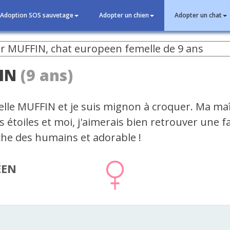
Adoption SOS sauvetage
Adopter un chien
Adopter un chat
IN
(9 ans)
elle MUFFIN et je suis mignon à croquer. Ma maî
es étoiles et moi, j'aimerais bien retrouver une fa
che des humains et adorable !
ÉEN