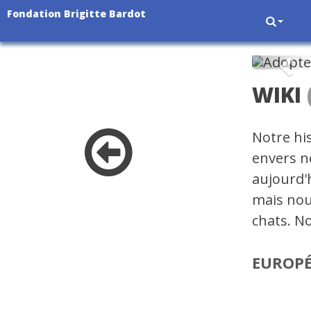
Fondation Brigitte Bardot
Pré
WIKI
Notre hi
envers n
aujourd'
mais nou
chats. No
EUROP