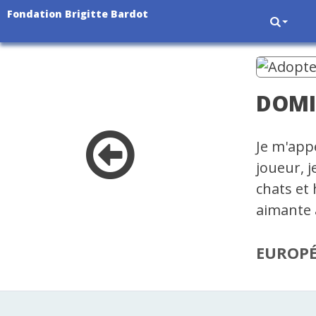
Fondation Brigitte Bardot
DOM
Je m'appe
joueur, j
chats et 
aimante 
EUROP