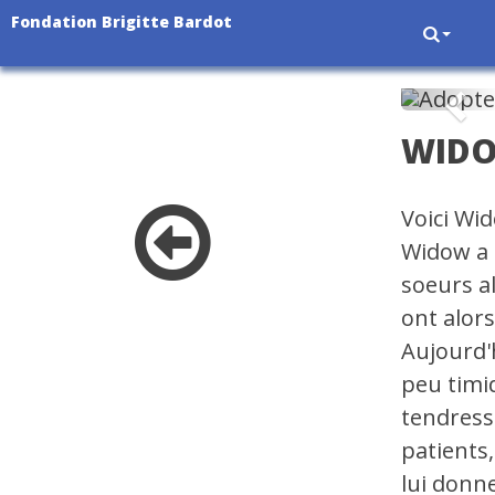
Fondation Brigitte Bardot
Pré
WID
Voici Wi
Widow a 
soeurs al
ont alors
Aujourd'h
peu timi
tendress
patients,
lui donn