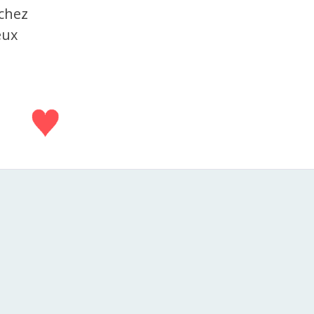
 chez
eux