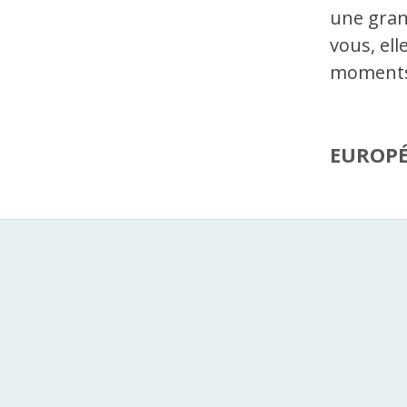
une gran
vous, ell
moments 
EUROP