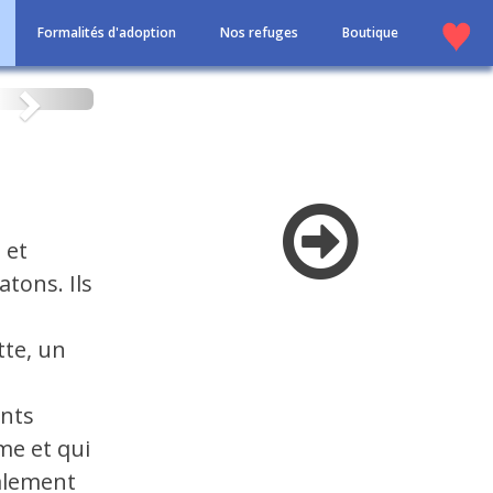
Formalités d'adoption
Nos refuges
Boutique
Suivant
 et
atons. Ils
tte, un
a
ants
me et qui
galement