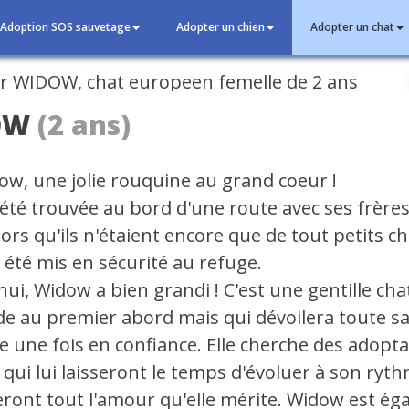
Adoption SOS sauvetage
Adopter un chien
Adopter un chat
cédent
OW
(2 ans)
dow, une jolie rouquine au grand coeur !
été trouvée au bord d'une route avec ses frères
ors qu'ils n'étaient encore que de tout petits ch
 été mis en sécurité au refuge.
ui, Widow a bien grandi ! C'est une gentille cha
de au premier abord mais qui dévoilera toute s
e une fois en confiance. Elle cherche des adopt
 qui lui laisseront le temps d'évoluer à son ryth
eront tout l'amour qu'elle mérite. Widow est é