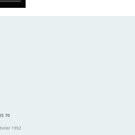
23 70
évrier 1992