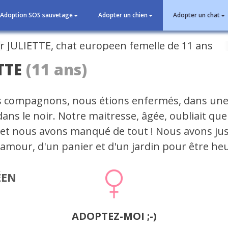
Adoption SOS sauvetage
Adopter un chien
Adopter un chat
cédent
TTE
(11 ans)
 compagnons, nous étions enfermés, dans une
dans le noir. Notre maitresse, âgée, oubliait qu
à et nous avons manqué de tout ! Nous avons ju
'amour, d'un panier et d'un jardin pour être he
ÉEN
ADOPTEZ-MOI ;-)