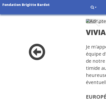
Fondation Brigitte Bardot
Pré
VIVI
Je m'appe
équipe d
de notre 
timide au
heureuse
éventuel
EUROP