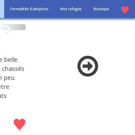
Formalités d'adoption
Nos refuges
Boutique
Suivant
e belle
é chassés
Un peu
être
ats