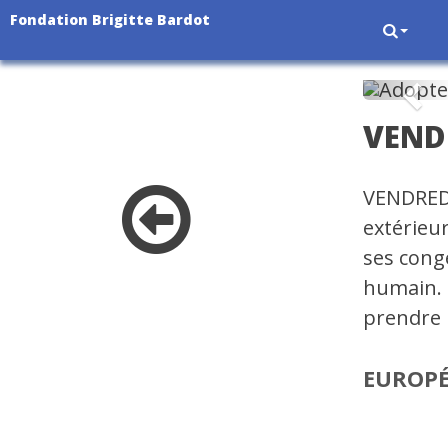
Fondation Brigitte Bardot
Pré
VEND
VENDREDI
extérieur
ses congé
humain. 
prendre l
EUROP