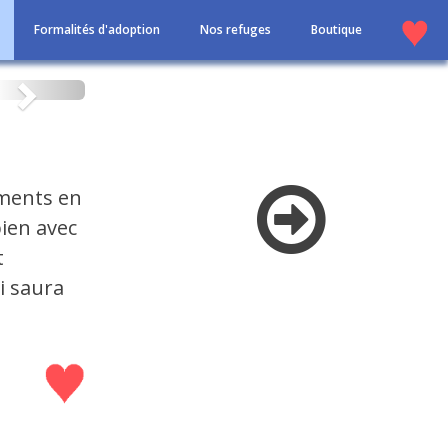
Formalités d'adoption
Nos refuges
Boutique
Suivant
oments en
bien avec
t
i saura