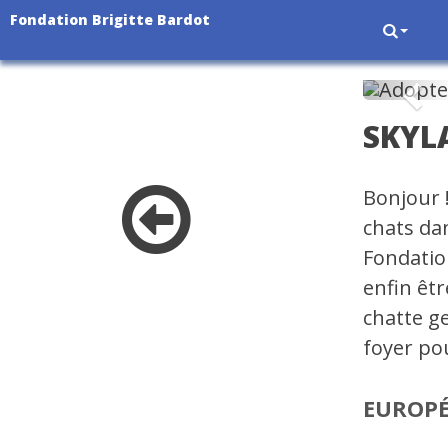
Fondation Brigitte Bardot
Pré
SKYL
Bonjour !
chats da
Fondatio
enfin êtr
chatte g
foyer pou
EUROP