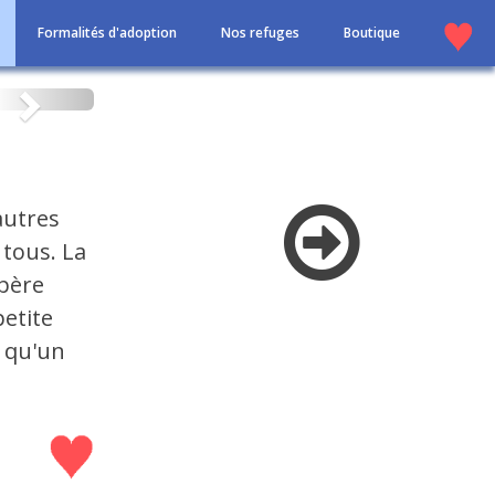
Formalités d'adoption
Nos refuges
Boutique
Suivant
autres
tous. La
spère
petite
e qu'un