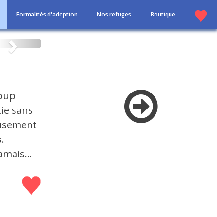
Formalités d'adoption
Nos refuges
Boutique
Suivant
coup
tie sans
eusement
.
mais...