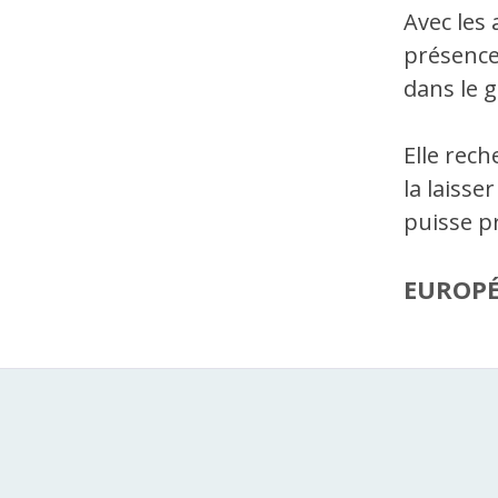
Avec les 
présence
dans le 
Elle rech
la laisse
puisse p
EUROP