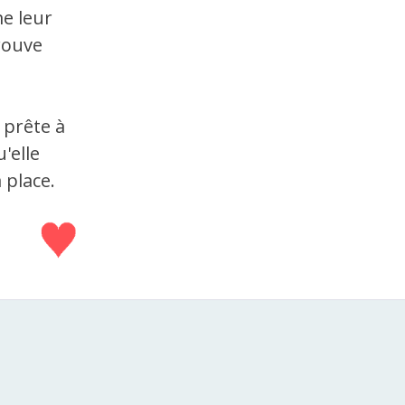
me leur
rouve
 prête à
'elle
 place.