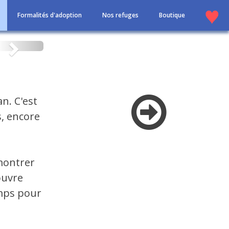
Formalités d'adoption
Nos refuges
Boutique
Suivant
n. C'est
s, encore
 montrer
ouvre
emps pour