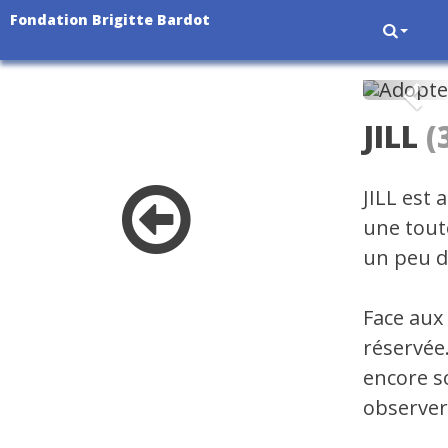
Fondation Brigitte Bardot
Pré
JILL
(
JILL est 
une tout
un peu d
Face aux
réservée
encore s
observer