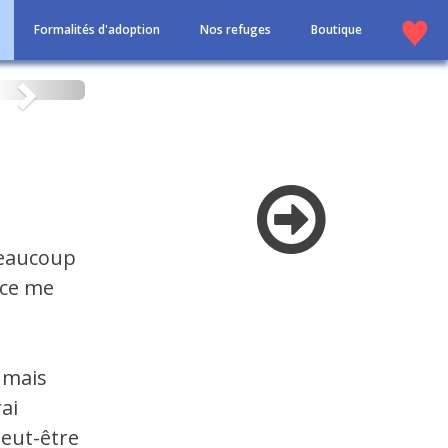
Formalités d'adoption
Nos refuges
Boutique
Suivant
beaucoup
nce me
 mais
rai
peut-être