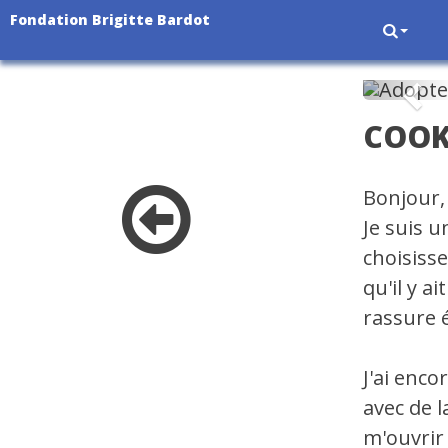
Fondation Brigitte Bardot
Pré
COOK
Bonjour, 
Je suis u
choisiss
qu'il y a
rassure
J'ai enc
avec de l
m'ouvrir 