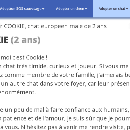
Adoption SOS sauvetage
Adopter un chien
Adopter un chat
cédent
IE
(2 ans)
moi c'est Cookie !
n chat très timide, curieux et joueur. Si vous me
ez comme membre de votre famille, j'aimerais 
it un autre chat dans votre foyer, car leur prése
 énormément.
ore un peu de mal à faire confiance aux humains,
a patience et de l'amour, je suis sûr que je pour
à vous. N'hésitez pas à venir me rendre visite, 