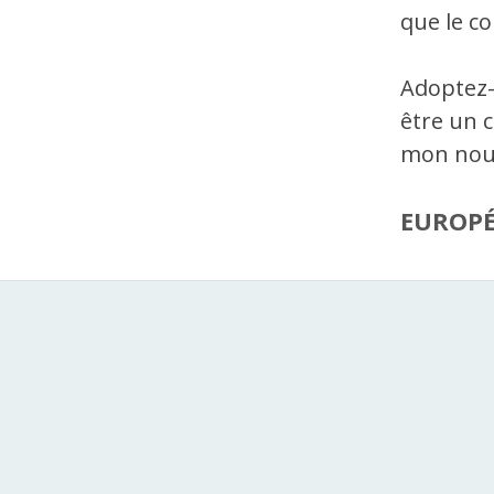
que le c
Adoptez-
être un 
mon nouv
EUROP