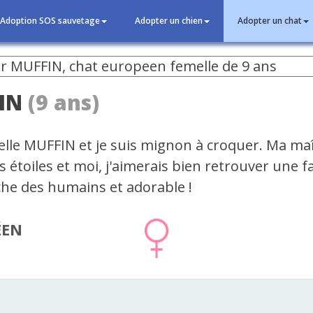
Adoption SOS sauvetage
Adopter un chien
Adopter un chat
IN
(9 ans)
elle MUFFIN et je suis mignon à croquer. Ma maî
es étoiles et moi, j'aimerais bien retrouver une fa
che des humains et adorable !
ÉEN