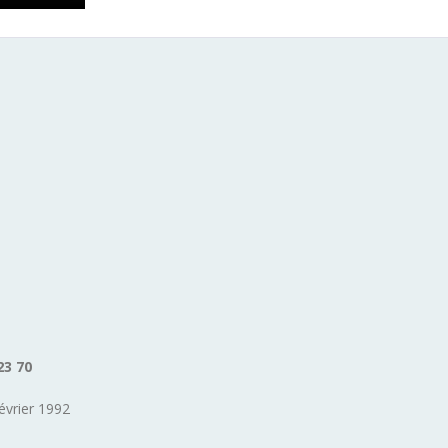
23 70
évrier 1992