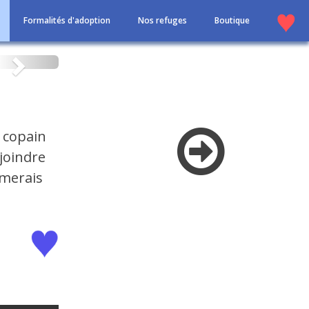
Formalités d'adoption
Nos refuges
Boutique
Suivant
n copain
ejoindre
aimerais