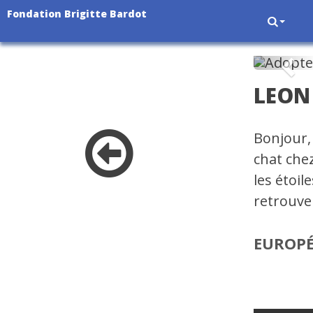
Fondation Brigitte Bardot
Pré
LEON
Bonjour, 
chat chez
les étoil
retrouver
EUROP