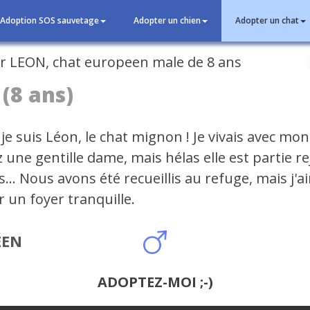
Adoption SOS sauvetage
Adopter un chien
Adopter un chat
cédent
(8 ans)
je suis Léon, le chat mignon ! Je vivais avec mo
 une gentille dame, mais hélas elle est partie r
es... Nous avons été recueillis au refuge, mais j'
 un foyer tranquille.
ÉEN
ADOPTEZ-MOI ;-)