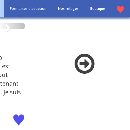
Formalités d'adoption
Nos refuges
Boutique
Suivant
a
 est
out
ntenant
 Je suis