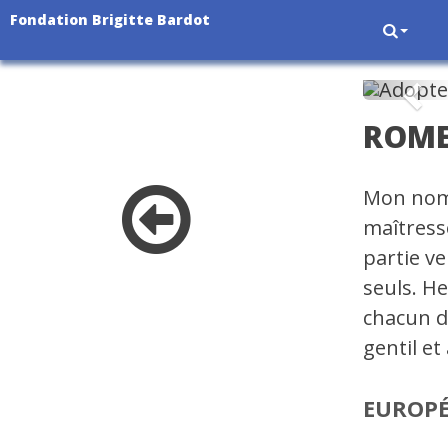
Fondation Brigitte Bardot
Pré
ROM
Mon nom 
maîtresse
partie v
seuls. H
chacun de
gentil et
EUROP