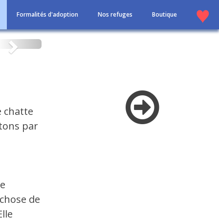
Formalités d'adoption
Nos refuges
Boutique
Suivant
 chatte
atons par
de
 chose de
lle