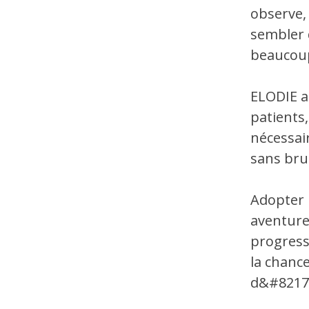
observe,
sembler d
beaucoup
ELODIE a
patients,
nécessair
sans bru
Adopter 
aventure,
progress
la chance
d&#8217u