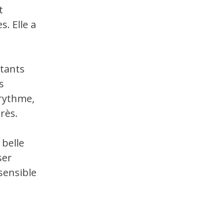
t
. Elle a
ptants
s
 rythme,
rès.
belle
ser
sensible