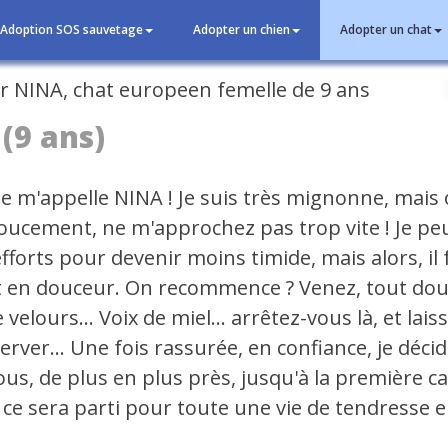
Adoption SOS sauvetage
Adopter un chien
Adopter un chat
cédent
(9 ans)
je m'appelle NINA ! Je suis très mignonne, mais 
doucement, ne m'approchez pas trop vite ! Je peu
fforts pour devenir moins timide, mais alors, il 
ut en douceur. On recommence ? Venez, tout dou
 velours... Voix de miel... arrêtez-vous là, et lai
rver... Une fois rassurée, en confiance, je décid
ous, de plus en plus près, jusqu'à la première ca
, ce sera parti pour toute une vie de tendresse