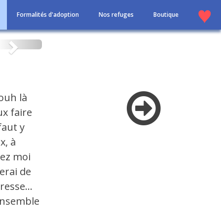
Formalités d'adoption
Nos refuges
Boutique
Suivant
ouh là
x faire
faut y
x, à
ssez moi
erai de
resse...
 ensemble