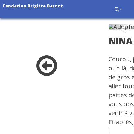
Fondation Brigitte Bardot
Pré
NINA
Coucou, 
ouh là, 
de gros e
aller to
pattes de
vous obse
venir à v
Et après
!