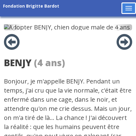
Fondation Brigitte Bardot
To
na
Précédent
Suiv
BENJY
(4 ans)
Bonjour, je m'appelle BENJY. Pendant un
temps, j'ai cru que la vie normale, c'était être
enfermé dans une cage, dans le noir, et
attendre qu'on me crie dessus. Mais un jour,
on m'a tiré de là... La chance ! J'ai découvert
la réalité : que les humains peuvent être
gentils, qu'on peut vivre en galopant (car