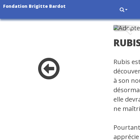
Fondation Brigitte Bardot
Pré
RUBI
Rubis est
découver
à son no
désormais
elle devr
ne maîtr
Pourtant
apprécie 