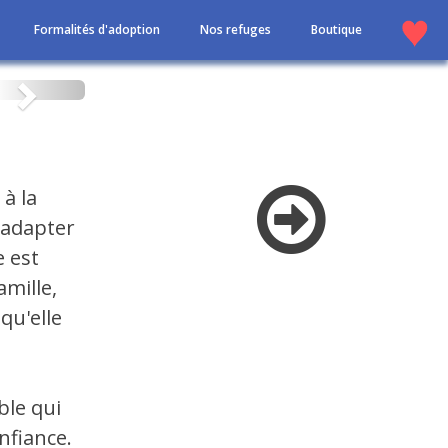
Formalités d'adoption
Nos refuges
Boutique
Suivant
à la
'adapter
 est
amille,
qu'elle
ble qui
nfiance.