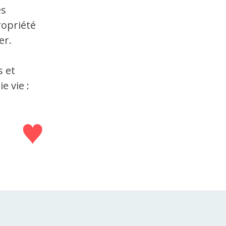
es
ropriété
er.
s et
e vie :