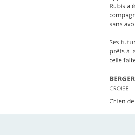
Rubis a é
compagno
sans avo
Ses futur
prêts à l
celle fai
BERGE
CROISE
Chien de