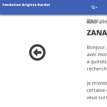
Fondation Brigitte Bardot
Pré
ZAN
Bonjour, 
avec mo
a quittés
recherch
Je m'ente
certaine 
veux sur