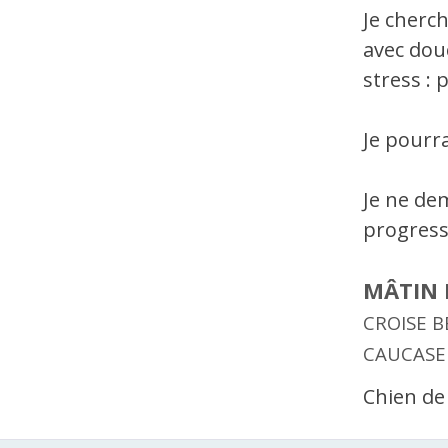
Je cherc
avec dou
stress : 
Je pourr
Je ne de
progresse
MÂTIN 
CROISE 
CAUCASE
Chien de 