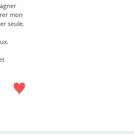
pagner
érer mon
er seule.
ux.
et