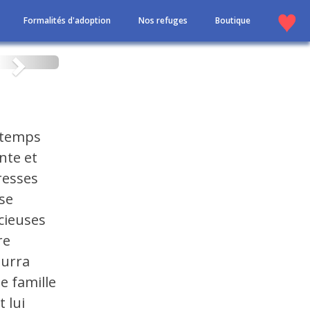
Formalités d'adoption
Nos refuges
Boutique
Suivant
e temps
nte et
resses
 se
cieuses
re
ourra
e famille
 lui