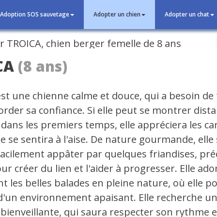
Adoption SOS sauvetage
Adopter un chien
Adopter un chat
cédent
CA
(8 ans)
st une chienne calme et douce, qui a besoin d
rder sa confiance. Si elle peut se montrer dista
 dans les premiers temps, elle appréciera les ca
le se sentira à l'aise. De nature gourmande, elle
 facilement appâter par quelques friandises, pré
our créer du lien et l'aider à progresser. Elle ado
t les belles balades en pleine nature, où elle p
 d'un environnement apaisant. Elle recherche un
bienveillante, qui saura respecter son rythme et