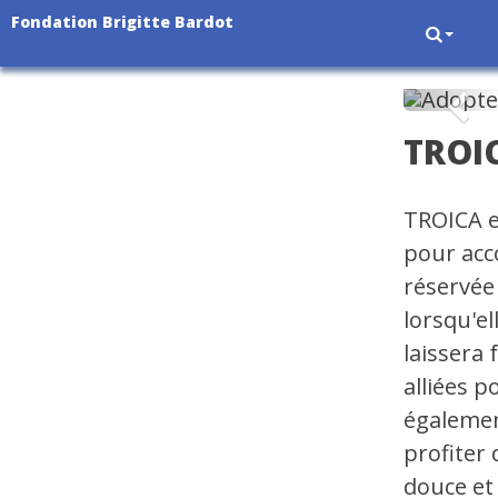
Fondation Brigitte Bardot
Pré
TROI
TROICA e
pour acco
réservée
lorsqu'el
laissera
alliées p
égalemen
profiter
douce et 