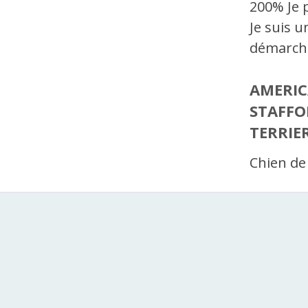
200% Je 
Je suis u
démarche
AMERI
STAFFO
TERRIE
Chien de