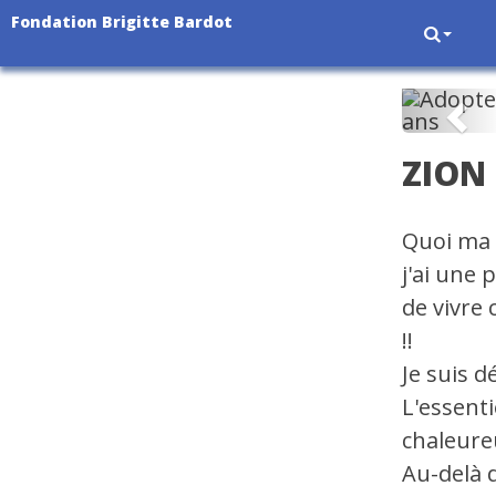
Fondation Brigitte Bardot
Pré
ZION
Quoi ma 
j'ai une 
de vivre 
!!
Je suis d
L'essenti
chaleureu
Au-delà 