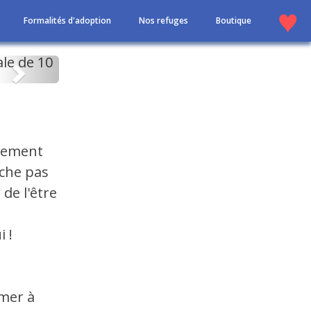
Formalités d'adoption
Nos refuges
Boutique
Suivant
ivement
êche pas
de l'être
i !
imer à