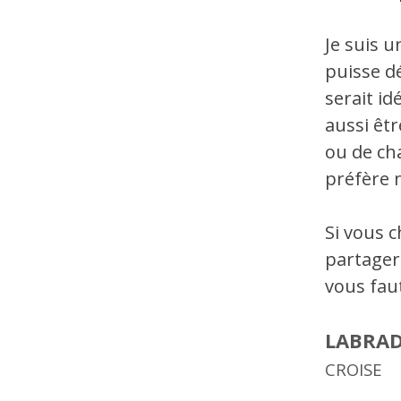
Je suis u
puisse d
serait id
aussi êt
ou de ch
préfère 
Si vous c
partager 
vous faut
LABRA
CROISE