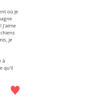
ent où je
mpagne
! J'aime
 chiens
is, je
e à
 qu'il