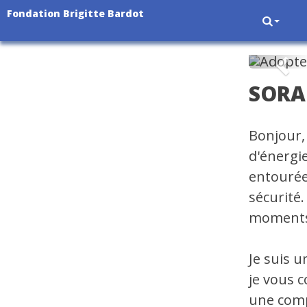
Fondation Brigitte Bardot
Pré
SORA 
Bonjour, 
d'énergie
entourée
sécurité.
moments 
Je suis 
je vous c
une comp