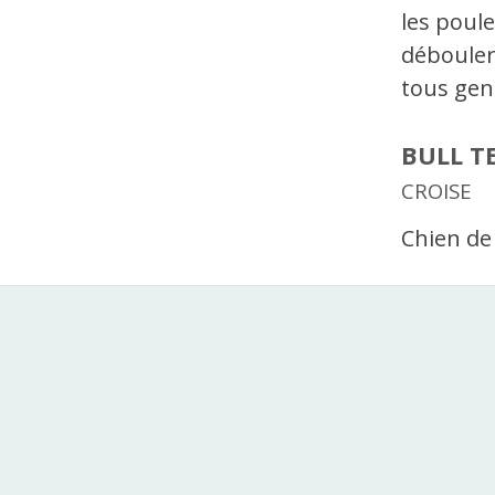
les poule
débouler 
tous gen
BULL T
CROISE
Chien de