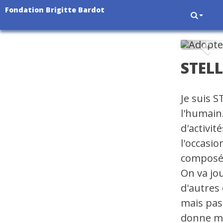
Fondation Brigitte Bardot
Pré
STEL
Je suis S
l'humain.
d'activit
l'occasi
composée
On va jo
d'autres 
mais pas
donne mo