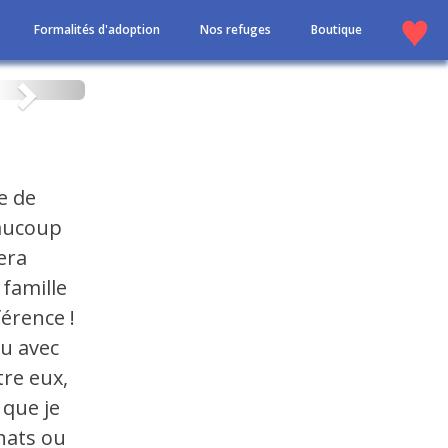
Formalités d'adoption
Nos refuges
Boutique
Suivant
e de
eaucoup
era
 famille
érence !
cu avec
tre eux,
 que je
hats ou