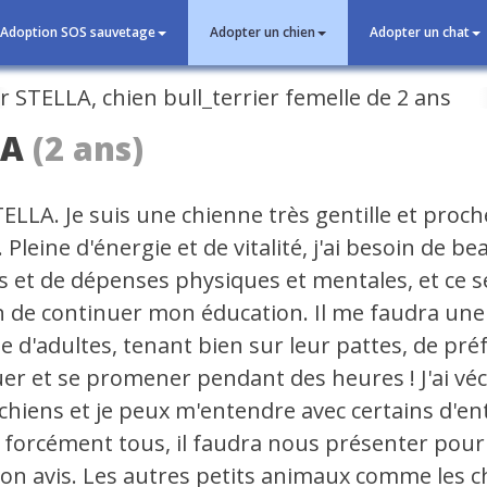
Adoption SOS sauvetage
Adopter un chien
Adopter un chat
cédent
LA
(2 ans)
TELLA. Je suis une chienne très gentille et proch
 Pleine d'énergie et de vitalité, j'ai besoin de b
és et de dépenses physiques et mentales, et ce s
on de continuer mon éducation. Il me faudra une
 d'adultes, tenant bien sur leur pattes, de préf
uer et se promener pendant des heures ! J'ai vé
chiens et je peux m'entendre avec certains d'en
 forcément tous, il faudra nous présenter pour
n avis. Les autres petits animaux comme les c