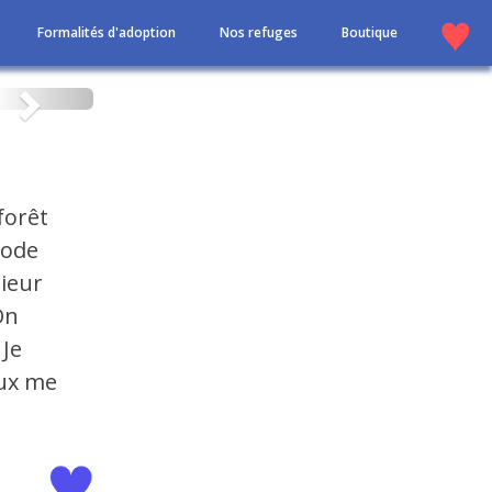
Formalités d'adoption
Nos refuges
Boutique
Suivant
forêt
hode
ieur
On
 Je
eux me