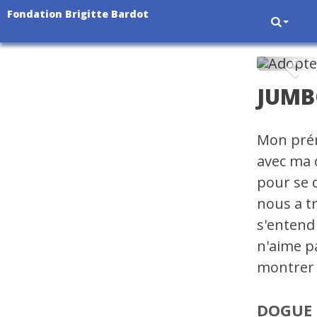
Fondation Brigitte Bardot
Pré
JUM
Mon prén
avec ma 
pour se 
nous a t
s'entend 
n'aime p
montrer 
DOGUE