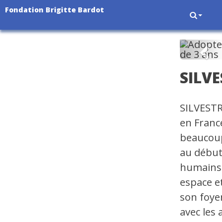
Fondation Brigitte Bardot
Pré
SILVE
SILVESTR
en France
beaucoup
au début,
humains q
espace et
son foyer
avec les 