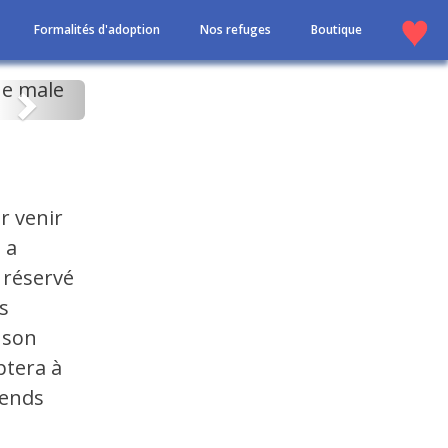
Formalités d'adoption
Nos refuges
Boutique
Suivant
r venir
 a
 réservé
s
 son
ptera à
tends