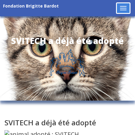
Fondation Brigitte Bardot
Tog
navi
SVITECH a déjà été adopté
SVITECH a déjà été adopté