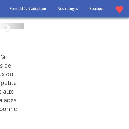
Formalités d'adoption
Nos refuges
Boutique
Suivant
'à
s de
oux ou
 petite
te aux
alades
r bonne