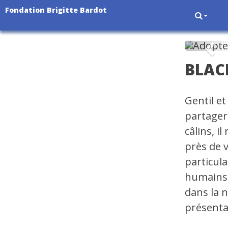
Fondation Brigitte Bardot
Pré
BLAC
Gentil e
partager
câlins, i
près de v
particula
humains.
dans la 
présenta