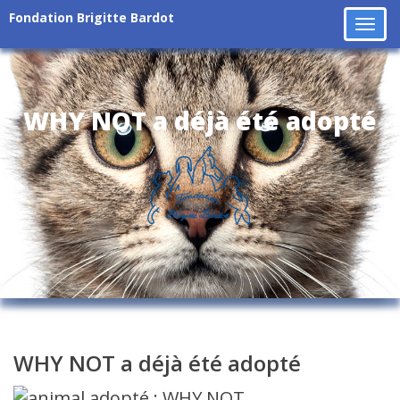
Fondation Brigitte Bardot
Tog
navi
WHY NOT a déjà été adopté
WHY NOT a déjà été adopté