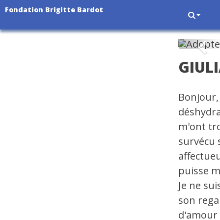
Fondation Brigitte Bardot
Pré
GIUL
Bonjour, 
déshydrat
m'ont tro
survécu 
affectue
puisse m
Je ne sui
son regar
d'amour 