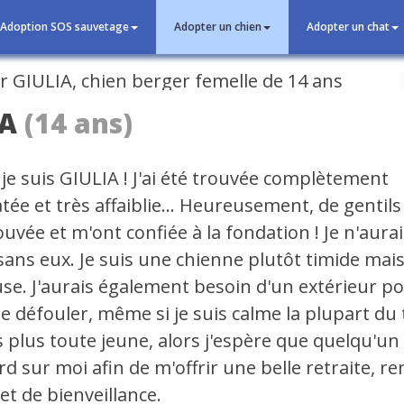
Adoption SOS sauvetage
Adopter un chien
Adopter un chat
cédent
IA
(14 ans)
je suis GIULIA ! J'ai été trouvée complètement
ée et très affaiblie... Heureusement, de gentils 
uvée et m'ont confiée à la fondation ! Je n'aura
sans eux. Je suis une chienne plutôt timide mais
use. J'aurais également besoin d'un extérieur po
e défouler, même si je suis calme la plupart du
s plus toute jeune, alors j'espère que quelqu'u
d sur moi afin de m'offrir une belle retraite, r
et de bienveillance.