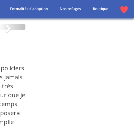
Formalités d'adoption
Nos refuges
Boutique
Suivant
policiers
is jamais
 très
ur que je
 temps.
n posera
emplie