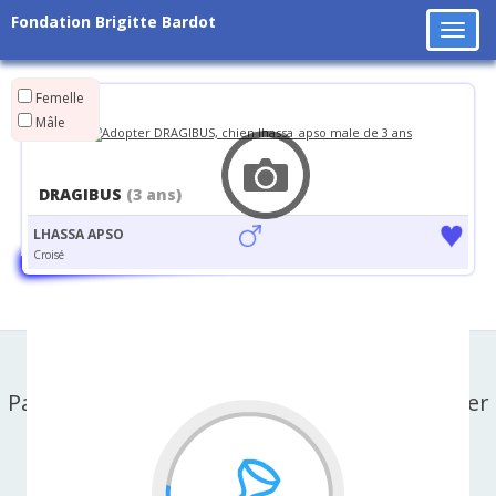
Fondation Brigitte Bardot
Tog
navi
Femelle
Mâle
DRAGIBUS
(3 ans)
LHASSA APSO
Croisé
Partager cette page sur facebook ou X-twitter