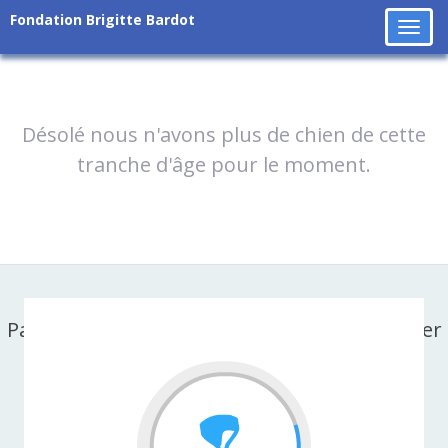
Fondation Brigitte Bardot
Tog
navi
Désolé nous n'avons plus de chien de cette
tranche d'âge pour le moment.
Partager cette page sur facebook ou X-twitter