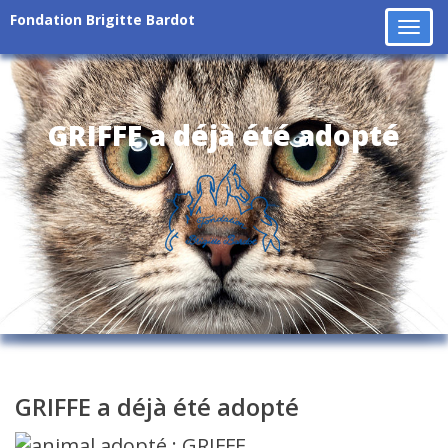
Fondation Brigitte Bardot
Tog
navi
GRIFFE a déjà été adopté
GRIFFE a déjà été adopté