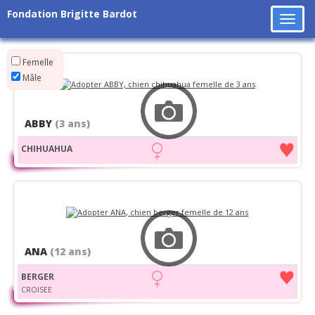
Fondation Brigitte Bardot
Tog
navi
Femelle
Mâle
ABBY
(3 ans)
CHIHUAHUA
ANA
(12 ans)
BERGER
CROISEE