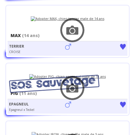
MAX
(14 ans)
TERRIER
CROISE
PIG
(11 ans)
EPAGNEUL
Epagneul x Teckel